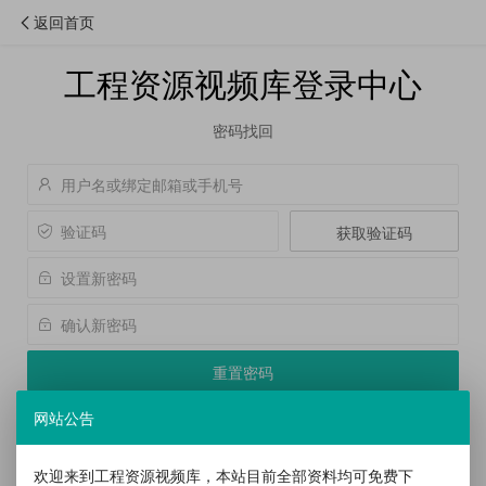
返回首页
工程资源视频库登录中心
密码找回
获取验证码
重置密码
知道密码？
网站公告
欢迎来到工程资源视频库，本站目前全部资料均可免费下