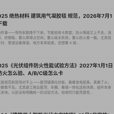
-2025 绝热材料 建筑用气凝胶毯 规范，2026年7月1
下载
两件事——导热系数降不下来，节能验收卡厚度；防火等级又上不去，消
棉、挤塑板，要么厚得占空间，要么吸水失效，要么防火差一截。尤其现
、管道设备保温，地方本来就紧，还想要 A 级...
0-2025《光伏组件防火性能试验方法》2027年1月1日
火怎么验、A/B/C级怎么卡
就是规范和现场对不上——屋顶铺满光伏板，看着发电挺美，真着了火，
救都救不及。尤其是工商业屋顶、车棚、幕墙一体化这些场景，组件本身
多快，以前没有明确统一的试验方法，验收时只能凭感觉...