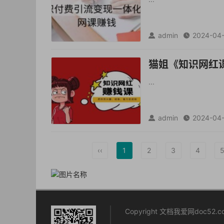
admin
2024-04


猫姐《知识网红
...
admin
2024-04


‹‹
1
2
3
4
Copyright 文档我爱网doc52.com