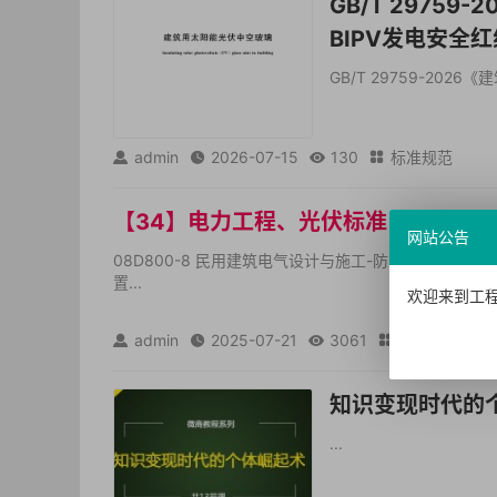
GB/T 2975
BIPV发电安全
GB/T 29759-202
admin
2026-07-15
130
标准规范




【34】电力工程、光伏标准【合集】2
网站公告
08D800-8 民用建筑电气设计与施工-防雷与接地链接：https:
置...
欢迎来到工程
admin
2025-07-21
3061
标准规范




知识变现时代的
...