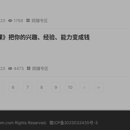
-23
1766
网赚专区


课》把你的兴趣、经验、能力变成钱
-23
4473
网赚专区


5
6
7
8
9
10
›
››
.com Rights Reserved.
蜀ICP备2023032435号-3