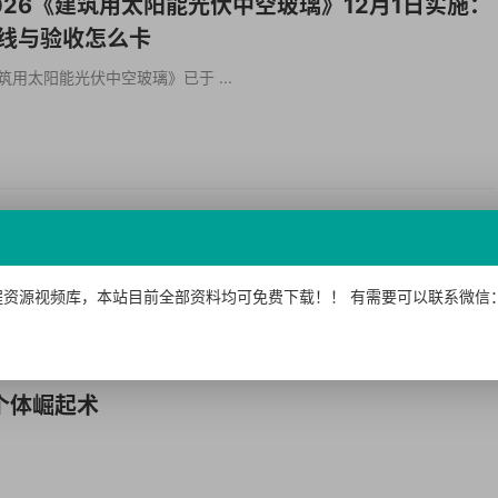
9-2026《建筑用太阳能光伏中空玻璃》12月1日实施：
红线与验收怎么卡
6《建筑用太阳能光伏中空玻璃》已于 ...
64本
//pan.quark.cn/s/7a9016b41f3f15ZD01 民用建筑防雷与接地装
资源视频库，本站目前全部资料均可免费下载！！ 有需要可以联系微信：15
个体崛起术