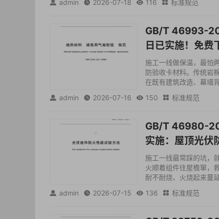
admin
2026-07-18
116
标准规范




GB/T 46993
日已实施！免费
施工一线做保温，最怕
防验收卡材料。传统岩
在既有建筑改造、幕墙背衬
admin
2026-07-16
150
标准规范




GB/T 4698
实施：屋顶光伏防
施工一线最常踩的坑，
火顺着组件往屋檐窜，
耐不耐烧、火烧起来蔓延
admin
2026-07-15
136
标准规范



