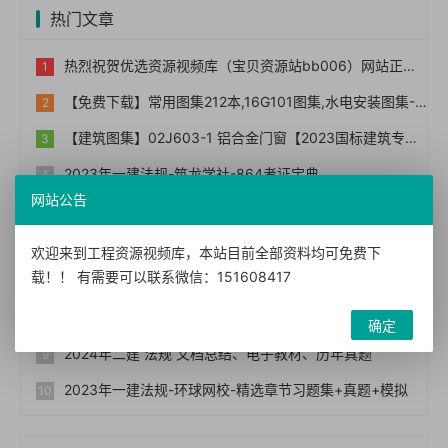
热门文章
热烈祝贺优选资源视频库（宝贝资源站bb006）网站正式上线！！
【免费下载】常用图集212本,16G101图集,水电安装图集-254本【01-0014】
【建筑图集】02J603-1 铝合金门窗【2023国标建筑专业图集大全】
2023年一建法规-筑龙学社-864考证宝典
网站公告
2024年二建 管理 文档总结、电子教材、历年真题
猫姐《知识网红课》把你的兴趣、经验、能力变成钱
欢迎来到工程资源视频库，本站目前全部资料均可免费下
载！！ 有需要可以联系微信：151608417
网课二：知识付费高转化模式的设计与执行
知识变现时代的个体崛起术
确定
2024年二建 法规 文档总结、电子教材、历年真题
2023年一建法规-环球网校-精选章节习题集+真题+模拟