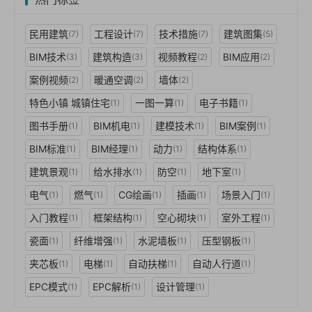
民用建筑
工程设计
技术措施
建筑图集
(7)
(7)
(7)
(5)
BIM技术
建筑构造
视频教程
BIM应用
(3)
(3)
(2)
(2)
案例视频
暖通空调
墙体
(2)
(2)
(2)
特色小镇 城镇住宅
一图一算
电子书籍
(1)
(1)
(1)
图书手册
BIM机电
建模技术
BIM案例
(1)
(1)
(1)
(1)
BIM标准
BIM经理
动力
结构体系
(1)
(1)
(1)
(1)
建筑景观
给水排水
防空
地下室
(1)
(1)
(1)
(1)
电气
燃气
CG绘画
插画
场景入门
(1)
(1)
(1)
(1)
(1)
入门教程
框架结构
空心砌块
室外工程
(1)
(1)
(1)
(1)
瓷面
纤维增强
水泥墙板
压型钢板
(1)
(1)
(1)
(1)
夹芯板
电梯
自动扶梯
自动人行道
(1)
(1)
(1)
(1)
EPC模式
EPC解析
设计管理
(1)
(1)
(1)