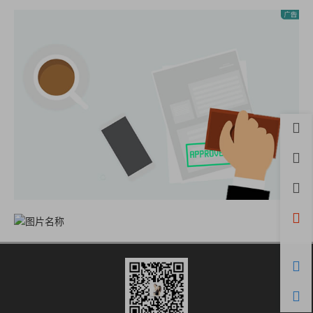
首页
用户
积分
开通
微信
购物
客服