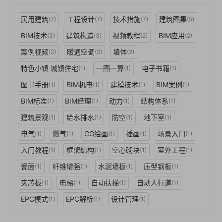
民用建筑
工程设计
技术措施
建筑图集
(7)
(7)
(7)
(5)
BIM技术
建筑构造
视频教程
BIM应用
(3)
(3)
(2)
(2)
案例视频
暖通空调
墙体
(2)
(2)
(2)
特色小镇 城镇住宅
一图一算
电子书籍
(1)
(1)
(1)
图书手册
BIM机电
建模技术
BIM案例
(1)
(1)
(1)
(1)
BIM标准
BIM经理
动力
结构体系
(1)
(1)
(1)
(1)
建筑景观
给水排水
防空
地下室
(1)
(1)
(1)
(1)
电气
燃气
CG绘画
插画
场景入门
(1)
(1)
(1)
(1)
(1)
入门教程
框架结构
空心砌块
室外工程
(1)
(1)
(1)
(1)
瓷面
纤维增强
水泥墙板
压型钢板
(1)
(1)
(1)
(1)
夹芯板
电梯
自动扶梯
自动人行道
(1)
(1)
(1)
(1)
EPC模式
EPC解析
设计管理
(1)
(1)
(1)