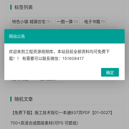
标签列表
特色小镇 城镇住宅
一图一算
电子书籍
(1)
(1)
(1)
图书手册
BIM机电
建模技术
视频教程
(1)
(1)
(1)
(2)
网站公告
BIM技术
BIM应用
案例视频
BIM案例
(3)
(2)
(2)
(1)
BIM标准
BIM经理
民用建筑
工程设计
(1)
(1)
(7)
(7)
欢迎来到工程资源视频库，本站目前全部资料均可免费下
载！！ 有需要可以联系微信：151608417
技术措施
暖通空调
动力
结构体系
(7)
(2)
(1)
(1)
建筑景观
给水排水
防空
墙体
(1)
(1)
(1)
(2)
确定
建筑构造
建筑图集
(3)
(5)
随机文章
【免费下载】施工技术指引一本通937页PDF【01-0027】
700+高清合成图层素材(可PS 可壁纸)