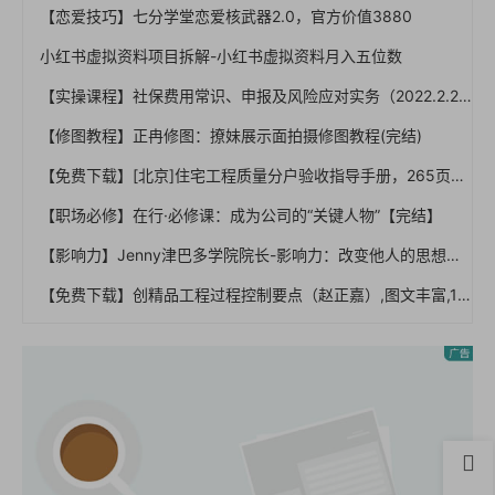
【恋爱技巧】七分学堂恋爱核武器2.0，官方价值3880
小红书虚拟资料项目拆解-小红书虚拟资料月入五位数
【实操课程】社保费用常识、申报及风险应对实务（2022.2.23）
【修图教程】正冉修图：撩妹展示面拍摄修图教程(完结)
【免费下载】[北京]住宅工程质量分户验收指导手册，265页PPT，图文，可编辑【01-0044】
【职场必修】在行·必修课：成为公司的“关键人物”【完结】
【影响力】Jenny津巴多学院院长-影响力：改变他人的思想和行动【完结】
【免费下载】创精品工程过程控制要点（赵正嘉）,图文丰富,134页PDF【01-0042】
首页