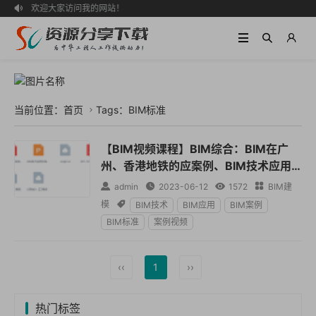
欢迎大家访问我的网站！

当前位置：
首页
Tags：BIM标准

【BIM视频课程】BIM综合：BIM在广
州、香港地铁的应案例、BIM技术应用
交流、全套标准、方案及课件【VIP140

admin

2023-06-12

1572

BIM建
1-0002】
模

BIM技术
BIM应用
BIM案例
BIM标准
案例视频
‹‹
1
››
热门标签