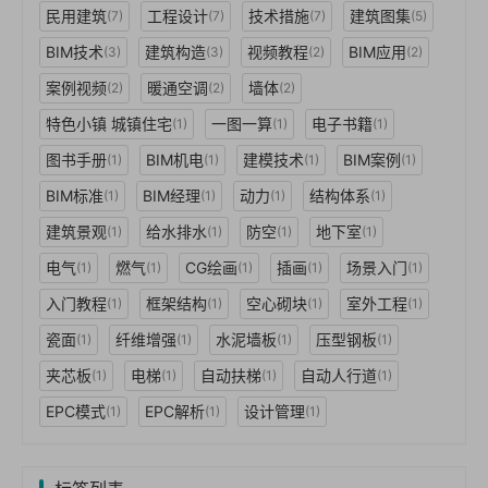
民用建筑
工程设计
技术措施
建筑图集
(7)
(7)
(7)
(5)
BIM技术
建筑构造
视频教程
BIM应用
(3)
(3)
(2)
(2)
案例视频
暖通空调
墙体
(2)
(2)
(2)
特色小镇 城镇住宅
一图一算
电子书籍
(1)
(1)
(1)
图书手册
BIM机电
建模技术
BIM案例
(1)
(1)
(1)
(1)
BIM标准
BIM经理
动力
结构体系
(1)
(1)
(1)
(1)
建筑景观
给水排水
防空
地下室
(1)
(1)
(1)
(1)
电气
燃气
CG绘画
插画
场景入门
(1)
(1)
(1)
(1)
(1)
入门教程
框架结构
空心砌块
室外工程
(1)
(1)
(1)
(1)
瓷面
纤维增强
水泥墙板
压型钢板
(1)
(1)
(1)
(1)
夹芯板
电梯
自动扶梯
自动人行道
(1)
(1)
(1)
(1)
EPC模式
EPC解析
设计管理
(1)
(1)
(1)