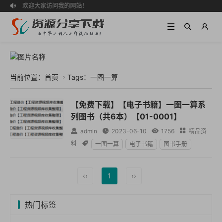
欢迎大家访问我的网站！

当前位置：
首页
Tags：一图一算

【免费下载】【电子书籍】一图一算系
列图书（共6本）【01-0001】

admin

2023-06-10

1756

精品资
料

一图一算
电子书籍
图书手册
‹‹
1
››
热门标签