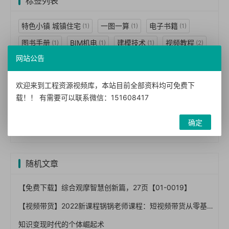
标签列表
特色小镇 城镇住宅
一图一算
电子书籍
(1)
(1)
(1)
图书手册
BIM机电
建模技术
视频教程
(1)
(1)
(1)
(2)
网站公告
BIM技术
BIM应用
案例视频
BIM案例
(3)
(2)
(2)
(1)
BIM标准
BIM经理
民用建筑
工程设计
(1)
(1)
(7)
(7)
欢迎来到工程资源视频库，本站目前全部资料均可免费下
技术措施
暖通空调
动力
结构体系
(7)
(2)
(1)
(1)
载！！ 有需要可以联系微信：151608417
建筑景观
给水排水
防空
墙体
(1)
(1)
(1)
(2)
确定
建筑构造
建筑图集
(3)
(5)
随机文章
【免费下载】综合观摩智慧创新篇，27页【01-0019】
【视频带货】2022新课程锅锅老师课程：短视频带货从零基础到精通
知识变现时代的个体崛起术