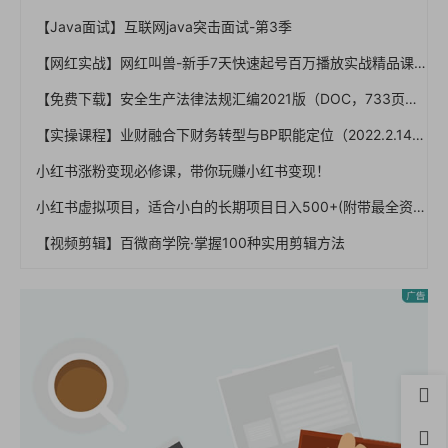
【Java面试】互联网java突击面试-第3季
【网红实战】网红叫兽-新手7天快速起号百万播放实战精品课【完结】
【免费下载】安全生产法律法规汇编2021版（DOC，733页）【01-0035】
【实操课程】业财融合下财务转型与BP职能定位（2022.2.14）
小红书涨粉变现必修课，带你玩赚小红书变现！
小红书虚拟项目，适合小白的长期项目日入500+(附带最全资料270G)
【视频剪辑】百微商学院·掌握100种实用剪辑方法
首页
用户