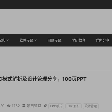
宝典
软件专区
网赚专区
学历教育
群内分享
PC模式解析及设计管理分享，100页PPT
-20
1762
项目管理



EPC模式
EPC解析
设计管理