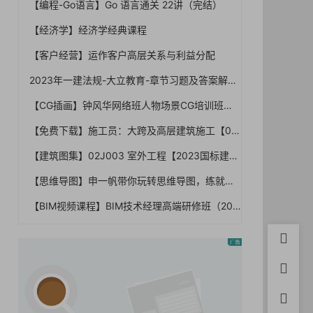
【编程-Go语言】Go 语言通关 22讲（完结）
【经济学】经济学经典课程
【客户经营】运作客户高层关系与利益分配
2023年一建法规-大立教育-章节习题及答案解析【重点推荐】
【CG插画】钟风华网络班人物场景CG培训班原画带插画素材完整视频教程
【免费下载】施工员：大跨及高层建筑施工【01-0007】
【建筑图集】02J003 室外工程【2023国标建筑专业图集大全】
【思维导图】申一帆带你玩转思维导图，练就最强大脑【完结】
【BIM视频课程】BIM技术经理高端研修班（2019升级版）2980【VIP1401-0001】
首页
用户中
积分充