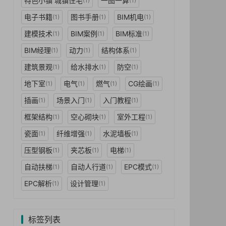
特色小镇 城镇住宅
一图一算
(1)
(1)
电子书籍
图书手册
BIM机电
(1)
(1)
(1)
建模技术
BIM案例
BIM标准
(1)
(1)
(1)
BIM经理
动力
结构体系
(1)
(1)
(1)
建筑景观
给水排水
防空
(1)
(1)
(1)
地下室
电气
燃气
CG绘画
(1)
(1)
(1)
(1)
插画
场景入门
入门教程
(1)
(1)
(1)
框架结构
空心砌块
室外工程
(1)
(1)
(1)
瓷面
纤维增强
水泥墙板
(1)
(1)
(1)
压型钢板
夹芯板
电梯
(1)
(1)
(1)
自动扶梯
自动人行道
EPC模式
(1)
(1)
(1)
EPC解析
设计管理
(1)
(1)
标签列表