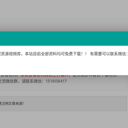
下面的方法获取查看密码后免费下载！
资源视频库，本站目前全部资料均可免费下载！！ 有需要可以联系微信：15
提交
或微信搜索“
工程资源视频库
”公众号，关注后回复:
取查看密码。
拿到查看密码后到上方输入
，提交后即可看到下载地址！
微信群，请联系微信：151608417
请注明文章来源！