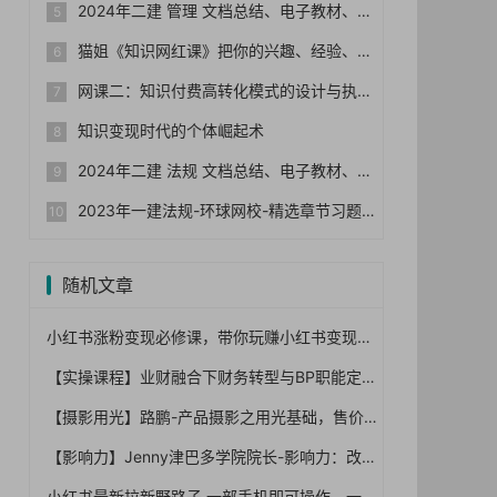
2024年二建 管理 文档总结、电子教材、历年真题
猫姐《知识网红课》把你的兴趣、经验、能力变成钱
网课二：知识付费高转化模式的设计与执行
知识变现时代的个体崛起术
2024年二建 法规 文档总结、电子教材、历年真题
2023年一建法规-环球网校-精选章节习题集+真题+模拟
随机文章
小红书涨粉变现必修课，带你玩赚小红书变现！
【实操课程】业财融合下财务转型与BP职能定位（2022.2.14）
【摄影用光】路鹏-产品摄影之用光基础，售价128元【完结】
【影响力】Jenny津巴多学院院长-影响力：改变他人的思想和行动【完结】
小红书最新拉新野路子,一部手机即可操作，一单15块，日入2000+