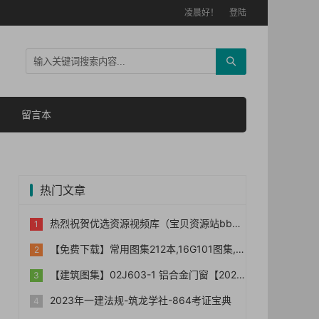
凌晨好！
登陆
留言本
热门文章
热烈祝贺优选资源视频库（宝贝资源站bb006）网站正式上线！！
【免费下载】常用图集212本,16G101图集,水电安装图集-254本【01-0014】
【建筑图集】02J603-1 铝合金门窗【2023国标建筑专业图集大全】
2023年一建法规-筑龙学社-864考证宝典