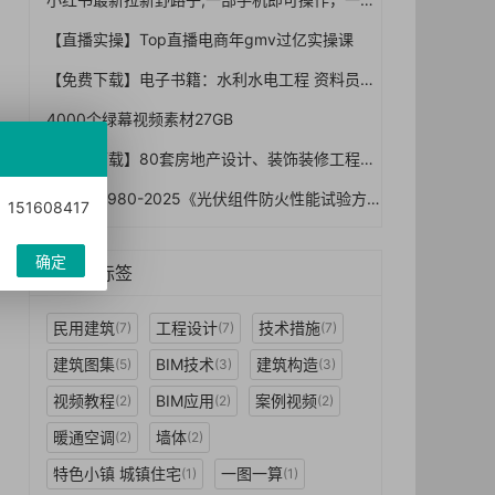
【直播实操】Top直播电商年gmv过亿实操课
【免费下载】电子书籍：水利水电工程 资料员一本通【01-0011】
4000个绿幕视频素材27GB
【免费下载】80套房地产设计、装饰装修工程资料合集（DOC+PPT+PDF）【01-0030】
GB/T 46980-2025《光伏组件防火性能试验方法》2027年1月1日实施：屋顶光伏防火怎么验、A/B/C级怎么卡
1608417
确定
热门标签
民用建筑
工程设计
技术措施
(7)
(7)
(7)
建筑图集
BIM技术
建筑构造
(5)
(3)
(3)
视频教程
BIM应用
案例视频
(2)
(2)
(2)
暖通空调
墙体
(2)
(2)
特色小镇 城镇住宅
一图一算
(1)
(1)