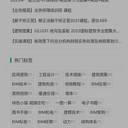
【业务精英】业务经理培训班 课程
【躯干矫正营】根正派躯干矫正营2021课程，原价499
【建筑图集】02J331 地沟及盖板 2023国标建筑专业图集大全】
【实操课程】新政策下的总分机构财税实务处理及纳税筹划(2022.01.08) 夸克网盘下载！
热门标签
民用建筑
工程设计
技术措施
建筑图集
(7)
(7)
(7)
(5)
BIM技术
建筑构造
视频教程
BIM应用
(3)
(3)
(2)
(2)
案例视频
暖通空调
墙体
(2)
(2)
(2)
特色小镇 城镇住宅
一图一算
电子书籍
(1)
(1)
(1)
图书手册
BIM机电
建模技术
BIM案例
(1)
(1)
(1)
(1)
BIM标准
BIM经理
动力
结构体系
(1)
(1)
(1)
(1)