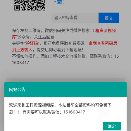
下载！
提交
保存左侧二维码，微信扫码关注或微信搜索“
工程资源视频
库
”公众号，关注后回复:
关键字“
验证码
”，即可免费获取查看密码。
拿到查看密码后
到上方输入
，提交后即可看到下载地址！
不懂如何操作，添加工程技术交流微信群，请联系微信：15
1608417
转载声明：本站发布文章及版权归原作者所有，转载本站文章请注明文
网站公告
章来源！
欢迎来到工程资源视频库，本站目前全部资料均可免费下
本文链接：
https://doc52.com/?id=34
载！！ 有需要可以联系微信：151608417
确定
【免费下载】同济大学 钢结构
【免费下载】【结构加固】加