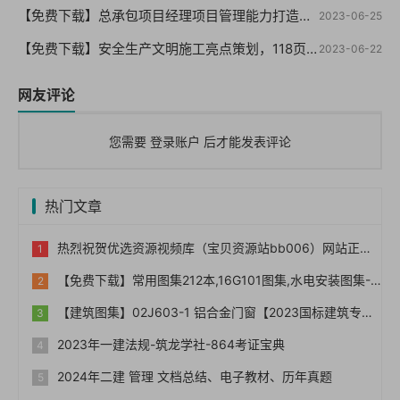
【免费下载】总承包项目经理项目管理能力打造与提升培训，66页PPT，图文，可编辑【01-0051】
2023-06-25
【免费下载】安全生产文明施工亮点策划，118页PPT【01-0050】
2023-06-22
网友评论
您需要
登录账户
后才能发表评论
热门文章
热烈祝贺优选资源视频库（宝贝资源站bb006）网站正式上线！！
【免费下载】常用图集212本,16G101图集,水电安装图集-254本【01-0014】
【建筑图集】02J603-1 铝合金门窗【2023国标建筑专业图集大全】
2023年一建法规-筑龙学社-864考证宝典
2024年二建 管理 文档总结、电子教材、历年真题