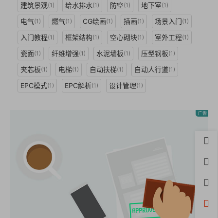
建筑景观
给水排水
防空
地下室
(1)
(1)
(1)
(1)
电气
燃气
CG绘画
插画
场景入门
(1)
(1)
(1)
(1)
(1)
入门教程
框架结构
空心砌块
室外工程
(1)
(1)
(1)
(1)
瓷面
纤维增强
水泥墙板
压型钢板
(1)
(1)
(1)
(1)
夹芯板
电梯
自动扶梯
自动人行道
(1)
(1)
(1)
(1)
EPC模式
EPC解析
设计管理
(1)
(1)
(1)
首页
用户
积分
开通