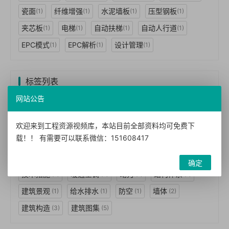
瓷面
纤维增强
水泥墙板
压型钢板
(1)
(1)
(1)
(1)
夹芯板
电梯
自动扶梯
自动人行道
(1)
(1)
(1)
(1)
EPC模式
EPC解析
设计管理
(1)
(1)
(1)
标签列表
网站公告
特色小镇 城镇住宅
一图一算
电子书籍
(1)
(1)
(1)
图书手册
BIM机电
建模技术
视频教程
(1)
(1)
(1)
(2)
欢迎来到工程资源视频库，本站目前全部资料均可免费下
载！！ 有需要可以联系微信：151608417
BIM技术
BIM应用
案例视频
BIM案例
(3)
(2)
(2)
(1)
BIM标准
BIM经理
民用建筑
工程设计
(1)
(1)
(7)
(7)
确定
技术措施
暖通空调
动力
结构体系
(7)
(2)
(1)
(1)
建筑景观
给水排水
防空
墙体
(1)
(1)
(1)
(2)
建筑构造
建筑图集
(3)
(5)