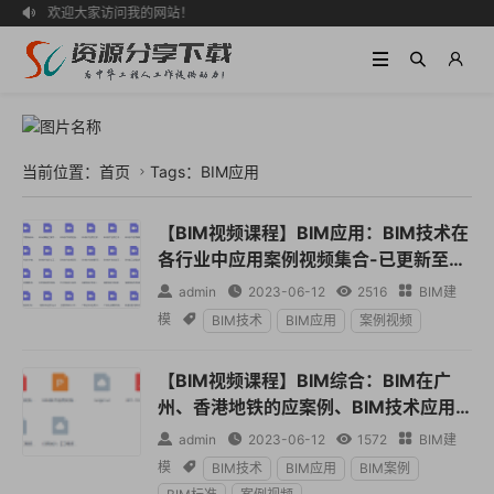
欢迎大家访问我的网站！

当前位置：
首页
Tags：BIM应用

【BIM视频课程】BIM应用：BIM技术在
各行业中应用案例视频集合-已更新至81
个）（持续更新中……）【VIP1401-00

admin

2023-06-12

2516

BIM建
03】
模

BIM技术
BIM应用
案例视频
【BIM视频课程】BIM综合：BIM在广
州、香港地铁的应案例、BIM技术应用
交流、全套标准、方案及课件【VIP140

admin

2023-06-12

1572

BIM建
1-0002】
模

BIM技术
BIM应用
BIM案例