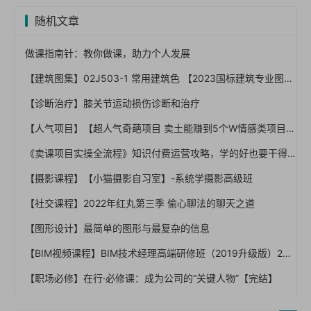
随机文章
做课指南针：教你做课，助力个人发展
【建筑图集】02J503-1 常用建筑色 【2023国标建筑专业图集大全】
【诊断治疗】膝关节运动损伤诊断和治疗
【人气项目】【超人气奇葩项目 卖土能赚到5个W情感类项目月赚6位数】（完结）
《卖课项目实操全流程》知识付费运营攻略，学的好也要干得好
【摄影课程】【小猫摄影自习室】-系统学摄影高级班
【社交课程】2022年红丸第三季 偷心聊法的聊天之道
【图形设计】最简单的图形与最复杂的信息
【BIM视频课程】BIM技术经理高端研修班（2019升级版）2980【VIP1401-0001】
【职场必修】在行·必修课：成为公司的“关键人物”【完结】