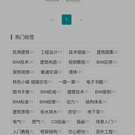
BIM标准
案例视频
‹‹
1
››
热门标签
民用建筑
工程设计
技术措施
建筑图集
(7)
(7)
(7)
(5)
BIM技术
建筑构造
视频教程
BIM应用
(3)
(3)
(2)
(2)
案例视频
暖通空调
墙体
(2)
(2)
(2)
特色小镇 城镇住宅
一图一算
电子书籍
(1)
(1)
(1)
图书手册
BIM机电
建模技术
BIM案例
(1)
(1)
(1)
(1)
BIM标准
BIM经理
动力
结构体系
(1)
(1)
(1)
(1)
建筑景观
给水排水
防空
地下室
(1)
(1)
(1)
(1)
电气
燃气
CG绘画
插画
场景入门
(1)
(1)
(1)
(1)
(1)
入门教程
框架结构
空心砌块
室外工程
(1)
(1)
(1)
(1)