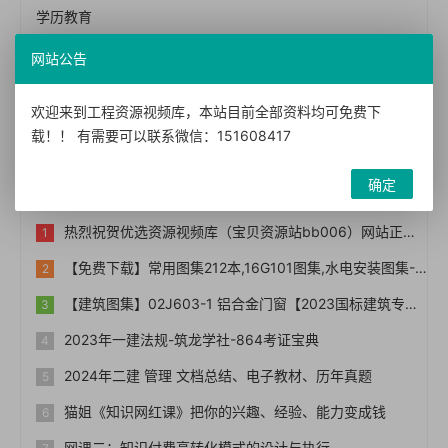
学历教育
影视软件
网站公告
资料求助
欢迎来到工程资源视频库，本站目前全部资料均可免费下
群内分享
载！！ 有需要可以联系微信：151608417
热门文章
确定
热烈祝贺优选资源视频库（宝贝资源站bb006）网站正式上线！！
【免费下载】常用图集212本,16G101图集,水电安装图集-254本【01-0014】
【建筑图集】02J603-1 铝合金门窗【2023国标建筑专业图集大全】
2023年一建法规-筑龙学社-864考证宝典
2024年二建 管理 文档总结、电子教材、历年真题
猫姐《知识网红课》把你的兴趣、经验、能力变成钱
网课二：知识付费高转化模式的设计与执行