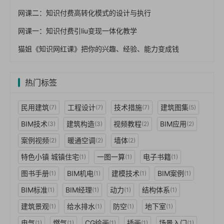
网课二：知识付费高转化模式的设计与执行
网课一：知识付费引liu变现一体化教学
猫姐《知识网红课》把你的兴趣、经验、能力变成钱
热门标签
民用建筑
工程设计
技术措施
建筑图集
(7)
(7)
(7)
(5)
BIM技术
建筑构造
视频教程
BIM应用
(3)
(3)
(2)
(2)
案例视频
暖通空调
墙体
(2)
(2)
(2)
特色小镇 城镇住宅
一图一算
电子书籍
(1)
(1)
(1)
图书手册
BIM机电
建模技术
BIM案例
(1)
(1)
(1)
(1)
BIM标准
BIM经理
动力
结构体系
(1)
(1)
(1)
(1)
建筑景观
给水排水
防空
地下室
(1)
(1)
(1)
(1)
电气
燃气
CG绘画
插画
场景入门
(1)
(1)
(1)
(1)
(1)