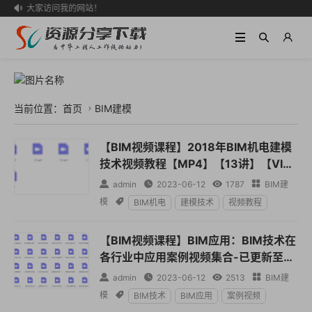
欢迎大家访问我的网站！

当前位置：
首页
BIM建模

【BIM视频课程】2018年BIM机电建模
技术视频教程【MP4】【13讲】【VIP1
401-0004】

admin

2023-06-12

1787

BIM建
模

BIM机电
建模技术
视频教程
【BIM视频课程】BIM应用：BIM技术在
各行业中应用案例视频集合-已更新至81
个）（持续更新中……）【VIP1401-00

admin

2023-06-12

2513

BIM建
03】
模

BIM技术
BIM应用
案例视频