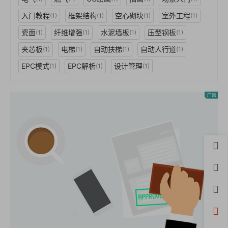
入门教程
框架结构
空心砌块
室外工程
(1)
(1)
(1)
(1)
瓷面
纤维增强
水泥墙板
压型钢板
(1)
(1)
(1)
(1)
夹芯板
电梯
自动扶梯
自动人行道
(1)
(1)
(1)
(1)
EPC模式
EPC解析
设计管理
(1)
(1)
(1)
首页
用户
积分
开通