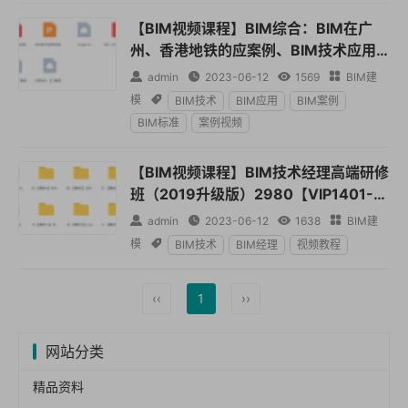
【BIM视频课程】BIM综合：BIM在广
州、香港地铁的应案例、BIM技术应用
交流、全套标准、方案及课件【VIP140

admin

2023-06-12

1569

BIM建
1-0002】
模

BIM技术
BIM应用
BIM案例
BIM标准
案例视频
【BIM视频课程】BIM技术经理高端研修
班（2019升级版）2980【VIP1401-0
001】

admin

2023-06-12

1638

BIM建
模

BIM技术
BIM经理
视频教程
‹‹
1
››
网站分类
精品资料