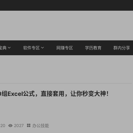
宝典
软件专区
网赚专区
学历教育
群内分享
10组Excel公式，直接套用，让你秒变大神！
-20
2027
办公技能

