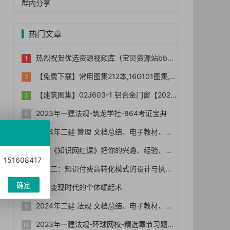
群内分享
热门文章
热烈祝贺优选资源视频库（宝贝资源站bb006）网站正式上线！！
【免费下载】常用图集212本,16G101图集,水电安装图集-254本【01-0014】
【建筑图集】02J603-1 铝合金门窗【2023国标建筑专业图集大全】
2023年一建法规-筑龙学社-864考证宝典
2024年二建 管理 文档总结、电子教材、历年真题
猫姐《知识网红课》把你的兴趣、经验、能力变成钱
1608417
网课二：知识付费高转化模式的设计与执行
确定
知识变现时代的个体崛起术
2024年二建 法规 文档总结、电子教材、历年真题
2023年一建法规-环球网校-精选章节习题集+真题+模拟