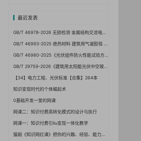
最近发表
GB/T 46978-2026 无损检测 金属结构交流电磁场检测方法（一文读懂）
GB/T 46993-2025 绝热材料 建筑用气凝胶毯 规范，2026年7月1日已实施！免费下载
GB/T 46980-2025《光伏组件防火性能试验方法》2027年1月1日实施：屋顶光伏防火怎么验、A/B/C级怎么卡
GB/T 29759-2026《建筑用太阳能光伏中空玻璃》12月1日实施：BIPV发电安全红线与验收怎么卡
【34】电力工程、光伏标准【合集】264本
知识变现时代的个体崛起术
0基础开发一堂的网课
网课二：知识付费高转化模式的设计与执行
网课一：知识付费引liu变现一体化教学
猫姐《知识网红课》把你的兴趣、经验、能力变成钱