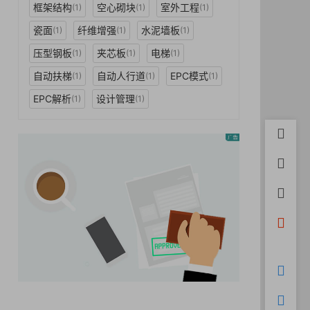
框架结构
空心砌块
室外工程
(1)
(1)
(1)
瓷面
纤维增强
水泥墙板
(1)
(1)
(1)
压型钢板
夹芯板
电梯
(1)
(1)
(1)
自动扶梯
自动人行道
EPC模式
(1)
(1)
(1)
EPC解析
设计管理
(1)
(1)
首页
用户中
积分充
开通会
微信
购物车
客服