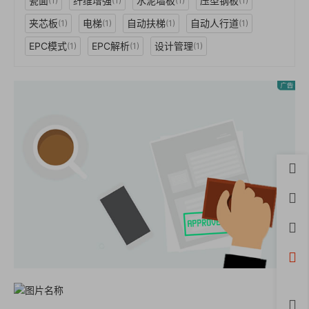
瓷面
纤维增强
水泥墙板
压型钢板
(1)
(1)
(1)
(1)
夹芯板
电梯
自动扶梯
自动人行道
(1)
(1)
(1)
(1)
EPC模式
EPC解析
设计管理
(1)
(1)
(1)
首页
用户
积分
开通
微信
评论