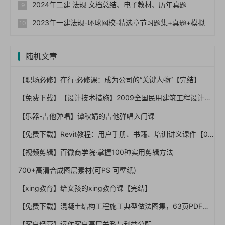
2024年二建 法规 文档总结、电子教材、历年真题
2023年一建法规-环球网校-精选章节习题集+真题+模拟
随机文章
【职场必修】在行·必修课：成为公司的“关键人物”【完结】
【免费下载】【设计技术措施】2009全国民用建筑工程设计技术措施-暖通空调 动力
【乐器-吉他弹唱】谭秋娟的吉他弹唱入门课
【免费下载】Revit教程：用户手册、书籍、培训讲义课件【01-0028】
【视频剪辑】百微商学院·掌握100种实用剪辑方法
700+高清合成图层素材(可PS 可壁纸)
【xing教育】给女孩的xing教育课【完结】
【免费下载】混凝土结构工程施工典型做法图集，63页PDF【01-0037】
【客户经营】运作客户高层关系与利益分配