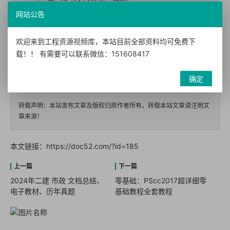
考纲纯金资料
https://pan.quark.cn/s/978c5cb9cb24
网站公告
39-2024年二建公路-建工社-案例
链接：
欢迎来到工程资源视频库，本站目前全部资料均可免费下
专项突破【重点推荐】
https://pan.quark.cn/s/53597086d62a
载！！ 有需要可以联系微信：151608417
确定
转载声明：本站发布文章及版权归原作者所有，转载本站文章请注明文
章来源！
本文链接：
https://doc52.com/?id=185
2024年二建 市政 文档总结、
零基础：PScc2017超详细零
电子教材、历年真题
基础教程全套教程