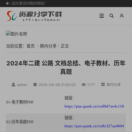
欢迎大家访问我的网站！

当前位置：
首页
群内分享
正文


2024年二建 公路 文档总结、电子教材、历年
真题

admin

2024-04-06 21:50:00

1777

群内分享
链接：
01-电子教材PDF
https://pan.quark.cn/s/a98d7ae4c118
链接：
02-历年真题PDF
https://pan.quark.cn/s/a9c327aa4694