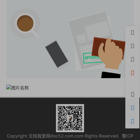
首页
用户
积分
开通
微信
评论
购物
客服
Copyright 文档我爱网doc52.com.com Rights Reserved.
蜀ICP