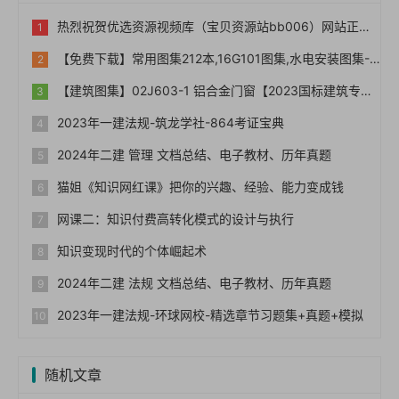
热烈祝贺优选资源视频库（宝贝资源站bb006）网站正式上线！！
【免费下载】常用图集212本,16G101图集,水电安装图集-254本【01-0014】
【建筑图集】02J603-1 铝合金门窗【2023国标建筑专业图集大全】
2023年一建法规-筑龙学社-864考证宝典
2024年二建 管理 文档总结、电子教材、历年真题
猫姐《知识网红课》把你的兴趣、经验、能力变成钱
网课二：知识付费高转化模式的设计与执行
知识变现时代的个体崛起术
2024年二建 法规 文档总结、电子教材、历年真题
2023年一建法规-环球网校-精选章节习题集+真题+模拟
随机文章