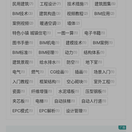
民用建筑
工程设计
技术措施
建筑图集
(7)
(7)
(7)
(5)
BIM技术
建筑构造
视频教程
BIM应用
(3)
(3)
(2)
(2)
案例视频
暖通空调
墙体
(2)
(2)
(2)
特色小镇 城镇住宅
一图一算
电子书籍
(1)
(1)
(1)
图书手册
BIM机电
建模技术
BIM案例
(1)
(1)
(1)
(1)
BIM标准
BIM经理
动力
结构体系
(1)
(1)
(1)
(1)
建筑景观
给水排水
防空
地下室
(1)
(1)
(1)
(1)
电气
燃气
CG绘画
插画
场景入门
(1)
(1)
(1)
(1)
(1)
入门教程
框架结构
空心砌块
室外工程
(1)
(1)
(1)
(1)
瓷面
纤维增强
水泥墙板
压型钢板
(1)
(1)
(1)
(1)
夹芯板
电梯
自动扶梯
自动人行道
(1)
(1)
(1)
(1)
EPC模式
EPC解析
设计管理
(1)
(1)
(1)