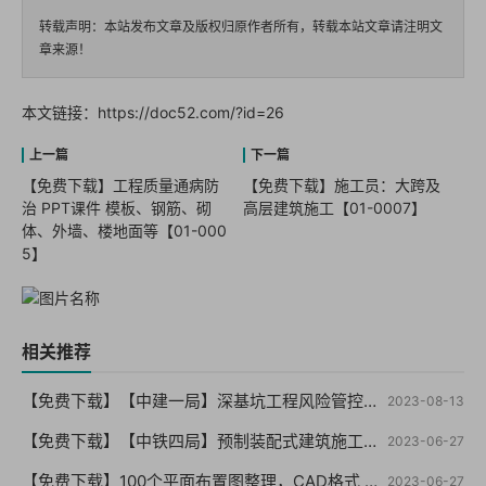
转载声明：本站发布文章及版权归原作者所有，转载本站文章请注明文
章来源！
本文链接：
https://doc52.com/?id=26
【免费下载】工程质量通病防
【免费下载】施工员：大跨及
治 PPT课件 模板、钢筋、砌
高层建筑施工【01-0007】
体、外墙、楼地面等【01-000
5】
相关推荐
【免费下载】【中建一局】深基坑工程风险管控要点及典型事故剖析（终版）PPT210页，可编辑！-2021年06月【01-0059】
2023-08-13
【免费下载】【中铁四局】预制装配式建筑施工技术，PPT76页【01-0058】
2023-06-27
【免费下载】100个平面布置图整理，CAD格式 （干货你值得拥有）【01-0057】
2023-06-27