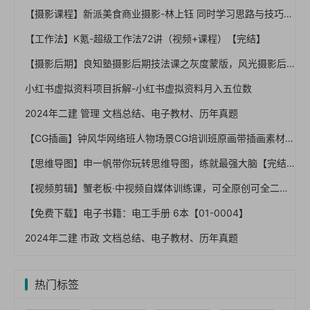
【摄影课程】新派美食商业摄影-林上钰 同时学习思路与技巧【完结】
【工作法】K氪-超级工作法72讲（视频+课程）【完结】
【摄影后期】良知塾摄影后期技法课之灰度蒙版，风光摄影后期领域高阶调整技术（完结）
小红书虚拟资料项目拆解-小红书虚拟资料月入五位数
2024年二建 管理 文档总结、电子教材、历年真题
【CG插画】钟风华网络班人物场景CG培训班原画带插画素材完整视频教程
【思维导图】申一帆带你玩转思维导图，练就最强大脑【完结】
【视频剪辑】蟹老板·中视频自媒体训练课，可全原创可全二次剪辑的玩法
【免费下载】电子书籍：电工手册 6本【01-0004】
2024年二建 市政 文档总结、电子教材、历年真题
热门标签