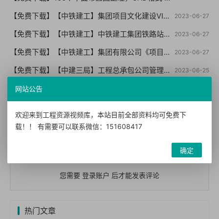
【免费下载】【中铁建工】集团项目文化建设VI指导手册【01-0056】
2023-06-27
【免费下载】【中铁建工】中铁建工集团铁路站房项目文化标准化建设VI手册【01-0055】
2023-06-27
【免费下载】【中铁建工】集团有限公司《项目机构标准化管理指导手册（试行版）【01-0054】
2023-06-27
【免费下载】【中建三局】工程总承包公司管理制度汇编（146页 编制详细）【01-0053】
2023-06-25
【免费下载】房地产项目开发流程与运营管理，49页PPT【01-0052】
网站公告
2023-06-25
【免费下载】总承包项目经理项目管理能力打造与提升培训，66页PPT，图文，可编辑【01-0051】
2023-06-25
欢迎来到工程资源视频库，本站目前全部资料均可免费下
【免费下载】安全生产文明施工亮点策划，118页PPT【01-0050】
2023-06-22
载！！ 有需要可以联系微信：151608417
网友评论
确定
您需要
登录账户
后才能发表评论
热门文章