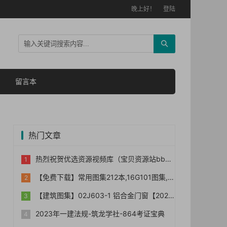
晚上好！
登陆
留言本
热门文章
热烈祝贺优选资源视频库（宝贝资源站bb006）网站正式上线！！
【免费下载】常用图集212本,16G101图集,水电安装图集-254本【01-0014】
【建筑图集】02J603-1 铝合金门窗【2023国标建筑专业图集大全】
2023年一建法规-筑龙学社-864考证宝典