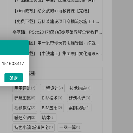
【xing教育】给女孩的xing教育课【完结】
【免费下载】万科某建设项目穿插流水施工工法【01-0026】
零基础：PScc2017超详细零基础教程全套教程
【思维导图】申一帆带你玩转思维导图，练就最强大脑【完结】
【免费下载】【中铁建工】集团项目文化建设VI指导手册【01-0056】
1608417
热门标签
确定
民用建筑
工程设计
技术措施
(7)
(7)
(7)
建筑图集
BIM技术
建筑构造
(5)
(3)
(3)
视频教程
BIM应用
案例视频
(2)
(2)
(2)
暖通空调
墙体
(2)
(2)
特色小镇 城镇住宅
一图一算
(1)
(1)