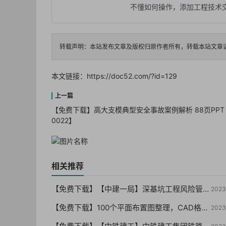
不懂如何操作，添加工程技术交流
转载声明：本站发布文章及版权归原作者所有，转载本站文章
本文链接：
https://doc52.com/?id=129
【免费下载】高大支模典型安全事故案例解析 88页PPT【
0022】
相关推荐
【免费下载】【中建一局】深基坑工程风险管控要点及典型事故剖析（终版）PPT210页，可编辑！-2021年06月【01-0059】
2023
【免费下载】100个平面布置图整理，CAD格式 （干货你值得拥有）【01-0057】
2023