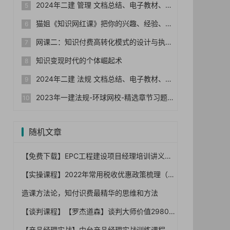
2024年二建 管理 文档总结、电子教材、历年真题
猫姐《知识网红课》把你的兴趣、经验、能力变成钱
网课二：知识付费高转化模式的设计与执行
知识变现时代的个体崛起术
2024年二建 法规 文档总结、电子教材、历年真题
2023年一建法规-环球网校-精选章节习题集+真题+模拟
随机文章
【免费下载】EPC工程建设项目经理培训讲义（110页，图文）【01-0033】
【实操课程】2022年常用税收优惠政策梳理（2022.2.25）
造课方法论，知付识费最精华的思维和方法
【谈判课程】【罗杰道森】谈判大师价值29800元的课程《优势谈判》(视频）
【产品经理实战】中台产品经理实战训练课程