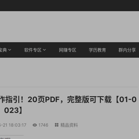
宝典
软件专区
网赚专区
学历教育
群内分享
指引！20页PDF，完整版可下载【01-0
023】
-21 18:03:17
1746
精品资料

