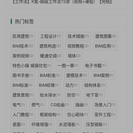
【工作法】K氪-超级工作法72讲（视频+课程）【完结】
热门标签
民用建筑
工程设计
技术措施
建筑图集
(7)
(7)
(7)
(5)
BIM技术
建筑构造
视频教程
BIM应用
(3)
(3)
(2)
(2)
案例视频
暖通空调
墙体
(2)
(2)
(2)
特色小镇 城镇住宅
一图一算
电子书籍
(1)
(1)
(1)
图书手册
BIM机电
建模技术
BIM案例
(1)
(1)
(1)
(1)
BIM标准
BIM经理
动力
结构体系
(1)
(1)
(1)
(1)
建筑景观
给水排水
防空
地下室
(1)
(1)
(1)
(1)
电气
燃气
CG绘画
插画
场景入门
(1)
(1)
(1)
(1)
(1)
入门教程
框架结构
空心砌块
室外工程
(1)
(1)
(1)
(1)
瓷面
纤维增强
水泥墙板
压型钢板
(1)
(1)
(1)
(1)