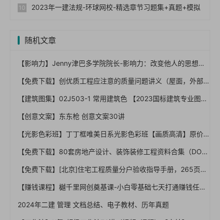
2023年一建法规-环球网校-精选章节习题集+真题+模拟
随机文章
【影响力】Jenny津巴多学院院长-影响力：改变他人的思想和行动【完结】
【免费下载】创优质工程应注意的质量问题讲义（屋面，外部工程，室内安装）,图文丰富,109页PPT【01-0043】
【建筑图集】02J503-1 常用建筑色 【2023国标建筑专业图集大全】
【创意文案】东东枪 创意文案30讲
【光影色彩班】丁丁框唯美日系光影色彩班【画质高清】原价298
【免费下载】80套房地产设计、装饰装修工程资料合集（DOC+PPT+PDF）【01-0030】
【免费下载】[北京]住宅工程质量分户验收指导手册，265页PPT，图文，可编辑【01-0044】
【赚钱课程】樾千里网创奠基课-小白零基础七天打通赚钱任督二脉】
2024年二建 管理 文档总结、电子教材、历年真题