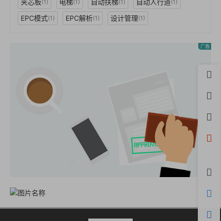
夹芯板
电梯
自动扶梯
自动人行道
(1)
(1)
(1)
(1)
EPC模式
EPC解析
设计管理
(1)
(1)
(1)
首页
用户
积分
开通
微信
评论
购物
客服