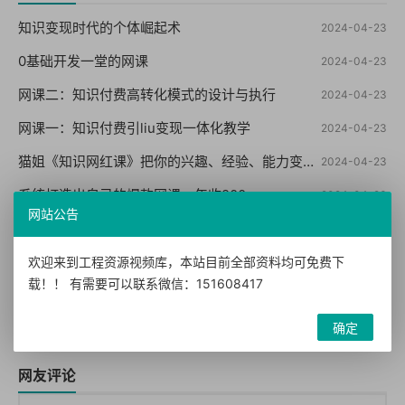
知识变现时代的个体崛起术
2024-04-23
0基础开发一堂的网课
2024-04-23
网课二：知识付费高转化模式的设计与执行
2024-04-23
网课一：知识付费引liu变现一体化教学
2024-04-23
猫姐《知识网红课》把你的兴趣、经验、能力变成钱
2024-04-23
系统打造出自己的爆款网课，年收200w+
2024-04-23
网站公告
蓝海知识付费项目，持续稳定盈利，实战3-5w项目
2024-04-23
爆款网课特训营，一套课程打天下，月收入3万到10万之10个实操法
欢迎来到工程资源视频库，本站目前全部资料均可免费下
2024-04-23
载！！ 有需要可以联系微信：151608417
知识类主播落地课程 小白也能快速门
2024-04-23
确定
知识付费年入30万训练营
2024-04-23
网友评论