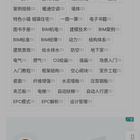
案例视频
暖通空调
墙体
(2)
(2)
(2)
特色小镇 城镇住宅
一图一算
电子书籍
(1)
(1)
(1)
图书手册
BIM机电
建模技术
BIM案例
(1)
(1)
(1)
(1)
BIM标准
BIM经理
动力
结构体系
(1)
(1)
(1)
(1)
建筑景观
给水排水
防空
地下室
(1)
(1)
(1)
(1)
电气
燃气
CG绘画
插画
场景入门
(1)
(1)
(1)
(1)
(1)
入门教程
框架结构
空心砌块
室外工程
(1)
(1)
(1)
(1)
瓷面
纤维增强
水泥墙板
压型钢板
(1)
(1)
(1)
(1)
夹芯板
电梯
自动扶梯
自动人行道
(1)
(1)
(1)
(1)
EPC模式
EPC解析
设计管理
(1)
(1)
(1)
首页