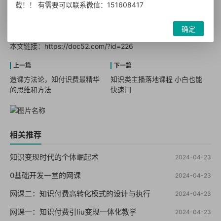
载！！ 有需要可以联系微信：151608417
转载声明：本站发布文章及版权归原作者所有，转载本站文章请注明文
章来源！
确定
本文链接：
https://doc52.com/?id=226
造课方法论，知付识费最精华
知识类主播落地课程 小白也能
的思维和方法
快速门
相关推荐
知识变现时代的个体崛起术
2024-04-23
0基础开发一堂的网课
2024-04-23
网课二：知识付费高转化模式的设计与执行
2024-04-23
网课一：知识付费引liu变现一体化教学
2024-04-23