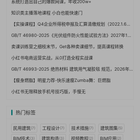
系统打造出自己的爆款网课，年收200w+
知识类主播落地课程 小白也能快速门
【实操课程】Q4企业所得税申报及汇算清缴规划（2022.1.6），夸克网盘下载！
GB/T 46980-2025《光伏组件防火性能试验方法》2027年1月1日实施：屋顶光伏防火怎么验、A/B/C级怎么卡
卖课训练营之细枝末节，Get各种卖课细节，提高课程转换
小红书电商运营实战，从0打造全程实战课
GB/T 46993-2025 绝热材料 建筑用气凝胶毯 规范，2026年7月1日已实施！免费下载
【瘦身燃脂】明星力荐-快乐速瘦Zumba舞：巨燃脂
小红书无限释放手机号技巧版，手慢无
热门标签
民用建筑
工程设计
技术措施
建筑图集
(7)
(7)
(7)
(5)
BIM技术
建筑构造
视频教程
BIM应用
(3)
(3)
(2)
(2)