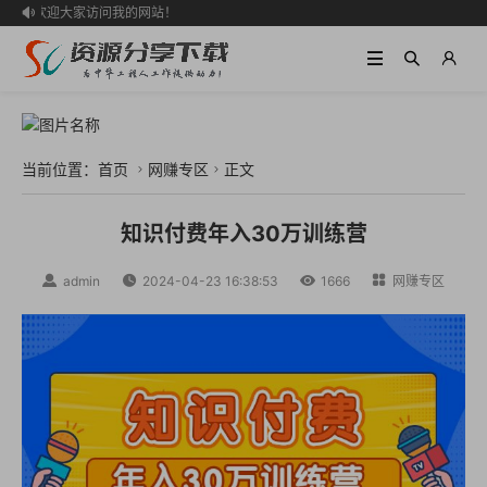
欢迎大家访问我的网站！

当前位置：
首页
网赚专区
正文


知识付费年入30万训练营

admin

2024-04-23 16:38:53

1666

网赚专区