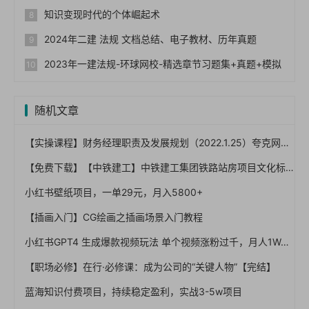
知识变现时代的个体崛起术
2024年二建 法规 文档总结、电子教材、历年真题
2023年一建法规-环球网校-精选章节习题集+真题+模拟
随机文章
【实操课程】财务经理职责及发展规划（2022.1.25）夸克网盘下载！
【免费下载】【中铁建工】中铁建工集团铁路站房项目文化标准化建设VI手册【01-0055】
小红书壁纸项目，一单29元，月入5800+
【插画入门】CG绘画之插画场景入门教程
小红书GPT4 生成爆款视频玩法 单个视频涨粉过千，月人1W+不是问题
【职场必修】在行·必修课：成为公司的“关键人物”【完结】
蓝海知识付费项目，持续稳定盈利，实战3-5w项目