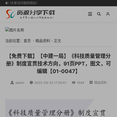
欢迎大家访问我的网站！

当前位置：
首页
精品资料
正文


【免费下载】【中建一局】《科技质量管理分
册》制度宣贯技术方向，91页PPT，图文，可
编辑【01-0047】

admin

2023-06-22 17:30:01

1648

精品资料