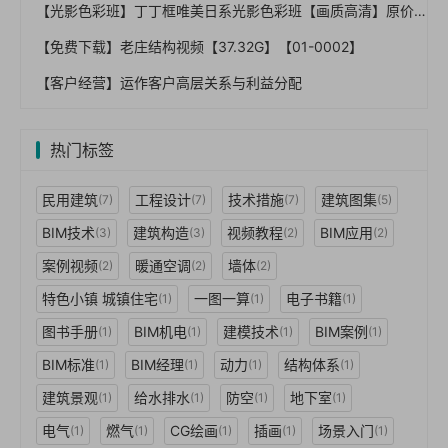
【光影色彩班】丁丁框唯美日系光影色彩班【画质高清】原价298
【免费下载】老庄结构视频【37.32G】【01-0002】
【客户经营】运作客户高层关系与利益分配
热门标签
民用建筑
工程设计
技术措施
建筑图集
(7)
(7)
(7)
(5)
BIM技术
建筑构造
视频教程
BIM应用
(3)
(3)
(2)
(2)
案例视频
暖通空调
墙体
(2)
(2)
(2)
特色小镇 城镇住宅
一图一算
电子书籍
(1)
(1)
(1)
图书手册
BIM机电
建模技术
BIM案例
(1)
(1)
(1)
(1)
BIM标准
BIM经理
动力
结构体系
(1)
(1)
(1)
(1)
建筑景观
给水排水
防空
地下室
(1)
(1)
(1)
(1)
电气
燃气
CG绘画
插画
场景入门
(1)
(1)
(1)
(1)
(1)