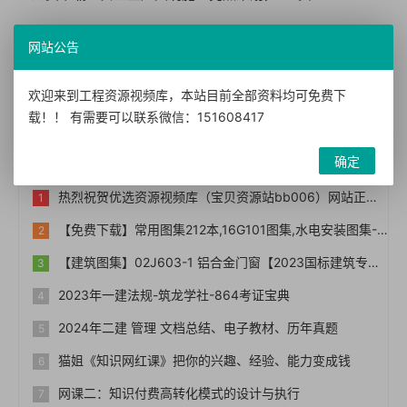
网友评论
网站公告
您需要
登录账户
后才能发表评论
欢迎来到工程资源视频库，本站目前全部资料均可免费下
载！！ 有需要可以联系微信：151608417
热门文章
确定
热烈祝贺优选资源视频库（宝贝资源站bb006）网站正式上线！！
【免费下载】常用图集212本,16G101图集,水电安装图集-254本【01-0014】
【建筑图集】02J603-1 铝合金门窗【2023国标建筑专业图集大全】
2023年一建法规-筑龙学社-864考证宝典
2024年二建 管理 文档总结、电子教材、历年真题
猫姐《知识网红课》把你的兴趣、经验、能力变成钱
网课二：知识付费高转化模式的设计与执行