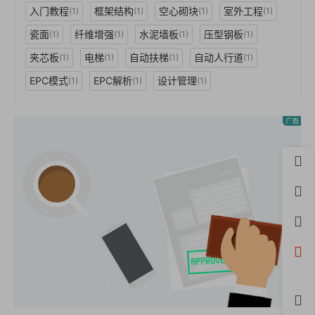
入门教程
框架结构
空心砌块
室外工程
(1)
(1)
(1)
(1)
瓷面
纤维增强
水泥墙板
压型钢板
(1)
(1)
(1)
(1)
夹芯板
电梯
自动扶梯
自动人行道
(1)
(1)
(1)
(1)
EPC模式
EPC解析
设计管理
(1)
(1)
(1)
首页
用户
积分
开通
微信
评论