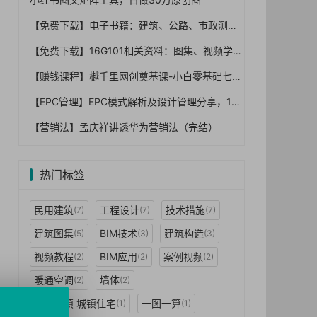
【免费下载】电子书籍：建筑、公路、市政测量与施工放线一本通+路桥施工工程师手册【01-0015】
【免费下载】16G101相关资料：图集、视频学习课程、学习资料【01-0003】
【赚钱课程】樾千里网创奠基课-小白零基础七天打通赚钱任督二脉】
【EPC管理】EPC模式解析及设计管理分享，100页PPT
【营销法】孟庆祥讲透华为营销法（完结）
热门标签
民用建筑
工程设计
技术措施
(7)
(7)
(7)
建筑图集
BIM技术
建筑构造
(5)
(3)
(3)
视频教程
BIM应用
案例视频
(2)
(2)
(2)
暖通空调
墙体
(2)
(2)
特色小镇 城镇住宅
一图一算
(1)
(1)