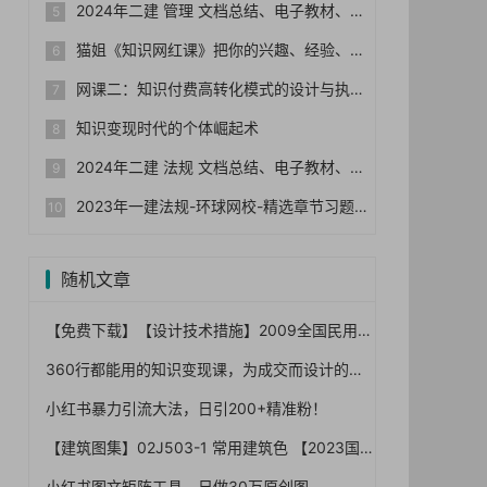
2024年二建 管理 文档总结、电子教材、历年真题
猫姐《知识网红课》把你的兴趣、经验、能力变成钱
网课二：知识付费高转化模式的设计与执行
知识变现时代的个体崛起术
2024年二建 法规 文档总结、电子教材、历年真题
2023年一建法规-环球网校-精选章节习题集+真题+模拟
随机文章
【免费下载】【设计技术措施】2009全国民用建筑工程设计技术措施-结构(结构体系)
360行都能用的知识变现课，为成交而设计的专属课程-价值2980
小红书暴力引流大法，日引200+精准粉！
【建筑图集】02J503-1 常用建筑色 【2023国标建筑专业图集大全】
小红书图文矩阵工具，日做30万原创图