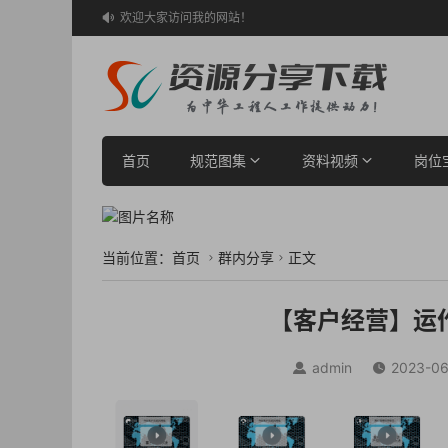
欢迎大家访问我的网站！

首页
规范图集
资料视频
岗位
当前位置：
首页
群内分享
正文


【客户经营】运
admin
2023-06

