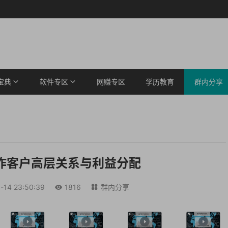
宝典
软件专区
网赚专区
学历教育
群内分享
作客户高层关系与利益分配
-14 23:50:39
1816
群内分享

