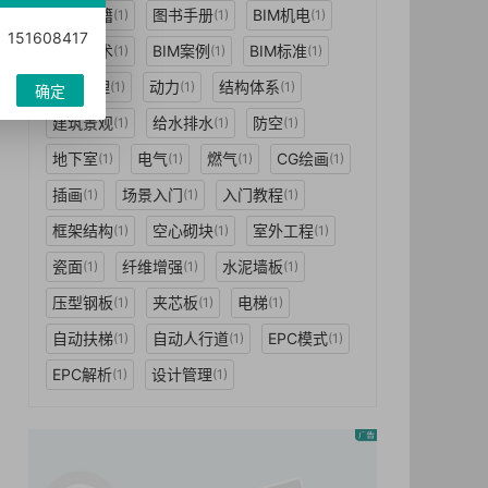
电子书籍
图书手册
BIM机电
(1)
(1)
(1)
1608417
建模技术
BIM案例
BIM标准
(1)
(1)
(1)
BIM经理
动力
结构体系
(1)
(1)
(1)
确定
建筑景观
给水排水
防空
(1)
(1)
(1)
地下室
电气
燃气
CG绘画
(1)
(1)
(1)
(1)
插画
场景入门
入门教程
(1)
(1)
(1)
框架结构
空心砌块
室外工程
(1)
(1)
(1)
瓷面
纤维增强
水泥墙板
(1)
(1)
(1)
压型钢板
夹芯板
电梯
(1)
(1)
(1)
自动扶梯
自动人行道
EPC模式
(1)
(1)
(1)
EPC解析
设计管理
(1)
(1)