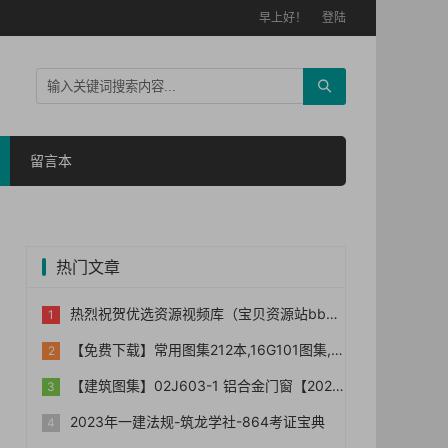
早上好！
登陆
留言本
热门文章
热烈祝贺优选资源视频库（宝贝资源站bb006）网站正式上线！！
【免费下载】常用图集212本,16G101图集,水电安装图集-254本【01-0014】
【建筑图集】02J603-1 铝合金门窗【2023国标建筑专业图集大全】
2023年一建法规-筑龙学社-864考证宝典