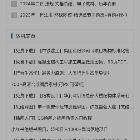
2024年二建 法规 文档总结、电子教材、历年真题
2023年一建法规-环球网校-精选章节习题集+真题+模拟
随机文章
【免费下载】【中铁建工】集团有限公司《项目机构标准化管理指导手册（试行版）【01-0054】
【免费下载】混凝土结构工程施工典型做法图集，63页PDF【01-0037】
【行为生态学】最省力原则：人类行为生态学导论》
700+高清合成图层素材(可PS 可壁纸)
【免费下载】【结构设计】华润深圳湾总部大楼结构体系与创新设计(for-print-use)，23页PPT
【思维导图】申一帆带你玩转思维导图，练就最强大脑【完结】
【插画入门】CG绘画之插画场景入门教程
小红书绝版书项目，轻松日入1000+靠谱落地项目