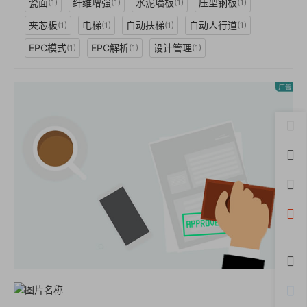
瓷面
纤维增强
水泥墙板
压型钢板
(1)
(1)
(1)
(1)
夹芯板
电梯
自动扶梯
自动人行道
(1)
(1)
(1)
(1)
EPC模式
EPC解析
设计管理
(1)
(1)
(1)
首页
用户
积分
开通
微信
评论
购物