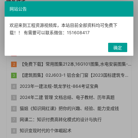
网站公告
您需要
登录账户
后才能发表评论
欢迎来到工程资源视频库，本站目前全部资料均可免费下
载！！ 有需要可以联系微信：151608417
热门文章
确定
热烈祝贺优选资源视频库（宝贝资源站bb006）网站正式上线！！
【免费下载】常用图集212本,16G101图集,水电安装图集-254本【01-0014】
【建筑图集】02J603-1 铝合金门窗【2023国标建筑专业图集大全】
2023年一建法规-筑龙学社-864考证宝典
2024年二建 管理 文档总结、电子教材、历年真题
猫姐《知识网红课》把你的兴趣、经验、能力变成钱
网课二：知识付费高转化模式的设计与执行
知识变现时代的个体崛起术