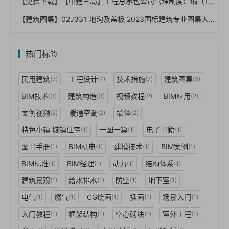
【免费下载】【中建三局】工程总承包公司管理制度汇编（146页 编制详细）【01-0053】
【建筑图集】02J331 地沟及盖板 2023国标建筑专业图集大全】
热门标签
民用建筑
工程设计
技术措施
建筑图集
(7)
(7)
(7)
(5)
BIM技术
建筑构造
视频教程
BIM应用
(3)
(3)
(2)
(2)
案例视频
暖通空调
墙体
(2)
(2)
(2)
特色小镇 城镇住宅
一图一算
电子书籍
(1)
(1)
(1)
图书手册
BIM机电
建模技术
BIM案例
(1)
(1)
(1)
(1)
BIM标准
BIM经理
动力
结构体系
(1)
(1)
(1)
(1)
建筑景观
给水排水
防空
地下室
(1)
(1)
(1)
(1)
电气
燃气
CG绘画
插画
场景入门
(1)
(1)
(1)
(1)
(1)
入门教程
框架结构
空心砌块
室外工程
(1)
(1)
(1)
(1)