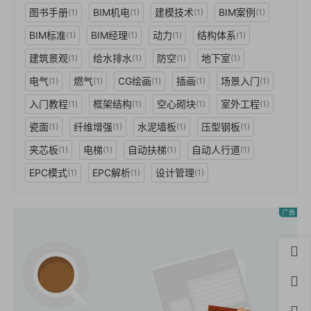
图书手册
BIM机电
建模技术
BIM案例
(1)
(1)
(1)
(1)
BIM标准
BIM经理
动力
结构体系
(1)
(1)
(1)
(1)
建筑景观
给水排水
防空
地下室
(1)
(1)
(1)
(1)
电气
燃气
CG绘画
插画
场景入门
(1)
(1)
(1)
(1)
(1)
入门教程
框架结构
空心砌块
室外工程
(1)
(1)
(1)
(1)
瓷面
纤维增强
水泥墙板
压型钢板
(1)
(1)
(1)
(1)
夹芯板
电梯
自动扶梯
自动人行道
(1)
(1)
(1)
(1)
EPC模式
EPC解析
设计管理
(1)
(1)
(1)
首页
用户
积分