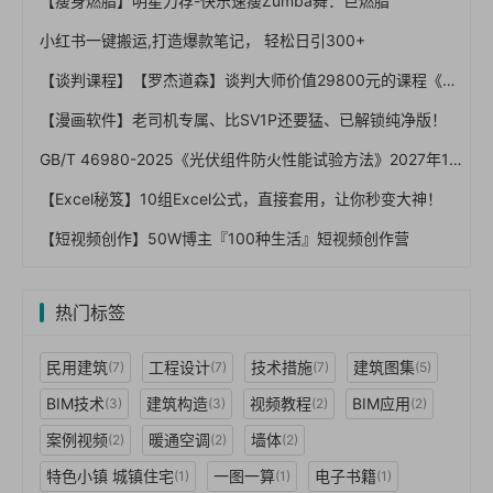
【瘦身燃脂】明星力荐-快乐速瘦Zumba舞：巨燃脂
小红书一键搬运,打造爆款笔记， 轻松日引300+
【谈判课程】【罗杰道森】谈判大师价值29800元的课程《优势谈判》(视频）
【漫画软件】老司机专属、比SV1P还要猛、已解锁纯净版！
GB/T 46980-2025《光伏组件防火性能试验方法》2027年1月1日实施：屋顶光伏防火怎么验、A/B/C级怎么卡
【Excel秘笈】10组Excel公式，直接套用，让你秒变大神！
【短视频创作】50W博主『100种生活』短视频创作营
热门标签
民用建筑
工程设计
技术措施
建筑图集
(7)
(7)
(7)
(5)
BIM技术
建筑构造
视频教程
BIM应用
(3)
(3)
(2)
(2)
案例视频
暖通空调
墙体
(2)
(2)
(2)
特色小镇 城镇住宅
一图一算
电子书籍
(1)
(1)
(1)