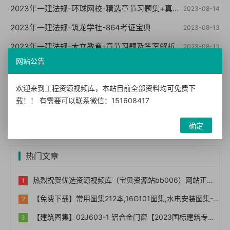
2023年一建法规-环球网校-精选章节习题集+真题+模拟
2023-08-14
2023年一建法规-筑龙学社-864考证宝典
2023-08-13
2023年一建法规-大立教育-章节习题及答案解析【重点推荐】
2023-08-13
网站公告
2023年一建法规-历年真题PDF
2023-08-13
欢迎来到工程资源视频库，本站目前全部资料均可免费下
网友评论
载！！ 有需要可以联系微信：151608417
您需要
登录账户
后才能发表评论
确定
热门文章
热烈祝贺优选资源视频库（宝贝资源站bb006）网站正式上线！！
【免费下载】常用图集212本,16G101图集,水电安装图集-254本【01-0014】
【建筑图集】02J603-1 铝合金门窗【2023国标建筑专业图集大全】