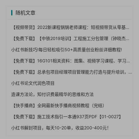
随机文章
【视频带货】2022新课程锅锅老师课程：短视频带货从零基础到精通
【免费下载】【中铁2019培训】工程施工分包管理（钟晓杰），67页PPT，图文，可编辑【01-0038】
小红书新技巧!每日轻松吸引50+高质量创业粉丝详细教程!
【免费下载】16G101相关资料：图集、视频学习课程、学习资料【01-0003】
【免费下载】总承包项目经理项目管理能力打造与提升培训，66页PPT，图文，可编辑【01-0051】
小红书论文代润色项目
造课方法论，知付识费最精华的思维和方法
【快手播商】全网最新快手播商视频教程（完结）
【免费下载】施工技术指引一本通937页PDF【01-0027】
小红书解封项目，每天10-20单，收益200-400元！