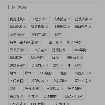
热门标签
民用建筑
工程设计
技术措施
建筑图集
(7)
(7)
(7)
(5)
BIM技术
建筑构造
视频教程
BIM应用
(3)
(3)
(2)
(2)
案例视频
暖通空调
墙体
(2)
(2)
(2)
特色小镇 城镇住宅
一图一算
电子书籍
(1)
(1)
(1)
图书手册
BIM机电
建模技术
BIM案例
(1)
(1)
(1)
(1)
BIM标准
BIM经理
动力
结构体系
(1)
(1)
(1)
(1)
建筑景观
给水排水
防空
地下室
(1)
(1)
(1)
(1)
电气
燃气
CG绘画
插画
场景入门
(1)
(1)
(1)
(1)
(1)
入门教程
框架结构
空心砌块
室外工程
(1)
(1)
(1)
(1)
瓷面
纤维增强
水泥墙板
压型钢板
(1)
(1)
(1)
(1)
夹芯板
电梯
自动扶梯
自动人行道
(1)
(1)
(1)
(1)
EPC模式
EPC解析
设计管理
(1)
(1)
(1)