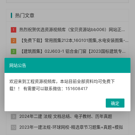
热门文章
热烈祝贺优选资源视频库（宝贝资源站bb006）网站正式上线！！
【免费下载】常用图集212本,16G101图集,水电安装图集-254本【01-0014】
【建筑图集】02J603-1 铝合金门窗【2023国标建筑专业图集大全】
2023年一建法规-筑龙学社-864考证宝典
网站公告
2024年二建 管理 文档总结、电子教材、历年真题
欢迎来到工程资源视频库，本站目前全部资料均可免费下
猫姐《知识网红课》把你的兴趣、经验、能力变成钱
载！！ 有需要可以联系微信：151608417
网课二：知识付费高转化模式的设计与执行
确定
知识变现时代的个体崛起术
2024年二建 法规 文档总结、电子教材、历年真题
2023年一建法规-环球网校-精选章节习题集+真题+模拟