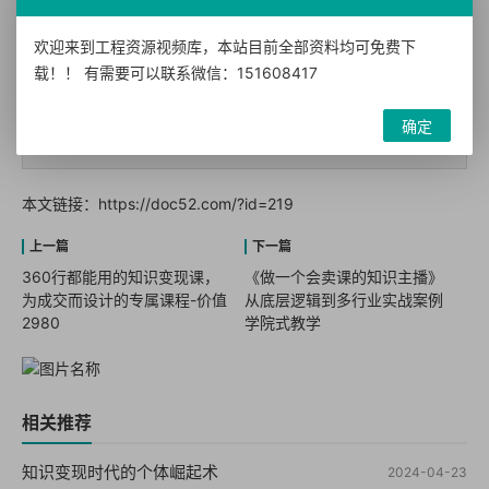
您需要
登录
并
升级VIP
后才能查看此内容！
欢迎来到工程资源视频库，本站目前全部资料均可免费下
载！！ 有需要可以联系微信：151608417
转载声明：本站发布文章及版权归原作者所有，转载本站文章请注明文
确定
章来源！
本文链接：
https://doc52.com/?id=219
360行都能用的知识变现课，
《做一个会卖课的知识主播》
为成交而设计的专属课程-价值
从底层逻辑到多行业实战案例
2980
学院式教学
相关推荐
知识变现时代的个体崛起术
2024-04-23