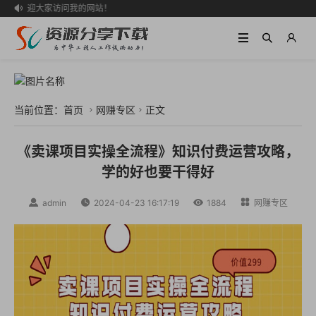
欢迎大家访问我的网站！

当前位置：
首页
网赚专区
正文


《卖课项目实操全流程》知识付费运营攻略，
学的好也要干得好

admin

2024-04-23 16:17:19

1884

网赚专区