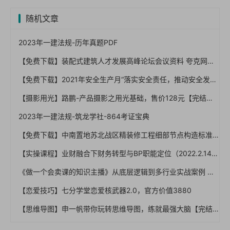
随机文章
2023年一建法规-历年真题PDF
【免费下载】装配式建筑人才发展高峰论坛会议资料 夸克网盘下载【01-0016】
【免费下载】2021年安全生产月“落实安全责任，推动安全发展”培训课件【01-0049】
【摄影用光】路鹏-产品摄影之用光基础，售价128元【完结】
2023年一建法规-筑龙学社-864考证宝典
【免费下载】中南置地苏北战区精装修工程细部节点构造标准【01-0025】
【实操课程】业财融合下财务转型与BP职能定位（2022.2.14）
《做一个会卖课的知识主播》从底层逻辑到多行业实战案例 学院式教学
【恋爱技巧】七分学堂恋爱核武器2.0，官方价值3880
【思维导图】申一帆带你玩转思维导图，练就最强大脑【完结】