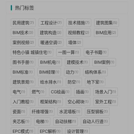
热门标签
民用建筑
工程设计
技术措施
建筑图集
(7)
(7)
(7)
(5)
BIM技术
建筑构造
视频教程
BIM应用
(3)
(3)
(2)
(2)
案例视频
暖通空调
墙体
(2)
(2)
(2)
特色小镇 城镇住宅
一图一算
电子书籍
(1)
(1)
(1)
图书手册
BIM机电
建模技术
BIM案例
(1)
(1)
(1)
(1)
BIM标准
BIM经理
动力
结构体系
(1)
(1)
(1)
(1)
建筑景观
给水排水
防空
地下室
(1)
(1)
(1)
(1)
电气
燃气
CG绘画
插画
场景入门
(1)
(1)
(1)
(1)
(1)
入门教程
框架结构
空心砌块
室外工程
(1)
(1)
(1)
(1)
瓷面
纤维增强
水泥墙板
压型钢板
(1)
(1)
(1)
(1)
夹芯板
电梯
自动扶梯
自动人行道
(1)
(1)
(1)
(1)
EPC模式
EPC解析
设计管理
(1)
(1)
(1)