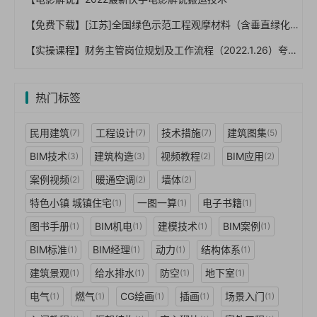
【免费下载】[江苏]全国绿色示范工程观摩材料（含垂直绿化），99页PPT，图文，可编辑【01-0045】
【实操课程】财务主管岗位规划及工作流程（2022.1.26）夸克网盘下载！
热门标签
民用建筑
工程设计
技术措施
建筑图集
(7)
(7)
(7)
(5)
BIM技术
建筑构造
视频教程
BIM应用
(3)
(3)
(2)
(2)
案例视频
暖通空调
墙体
(2)
(2)
(2)
特色小镇 城镇住宅
一图一算
电子书籍
(1)
(1)
(1)
图书手册
BIM机电
建模技术
BIM案例
(1)
(1)
(1)
(1)
BIM标准
BIM经理
动力
结构体系
(1)
(1)
(1)
(1)
建筑景观
给水排水
防空
地下室
(1)
(1)
(1)
(1)
电气
燃气
CG绘画
插画
场景入门
(1)
(1)
(1)
(1)
(1)