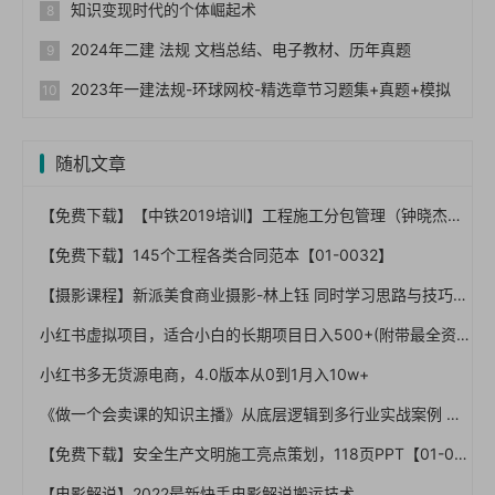
知识变现时代的个体崛起术
2024年二建 法规 文档总结、电子教材、历年真题
2023年一建法规-环球网校-精选章节习题集+真题+模拟
随机文章
【免费下载】【中铁2019培训】工程施工分包管理（钟晓杰），67页PPT，图文，可编辑【01-0038】
【免费下载】145个工程各类合同范本【01-0032】
【摄影课程】新派美食商业摄影-林上钰 同时学习思路与技巧【完结】
小红书虚拟项目，适合小白的长期项目日入500+(附带最全资料270G)
小红书多无货源电商，4.0版本从0到1月入10w+
《做一个会卖课的知识主播》从底层逻辑到多行业实战案例 学院式教学
【免费下载】安全生产文明施工亮点策划，118页PPT【01-0050】
【电影解说】2022最新快手电影解说搬运技术