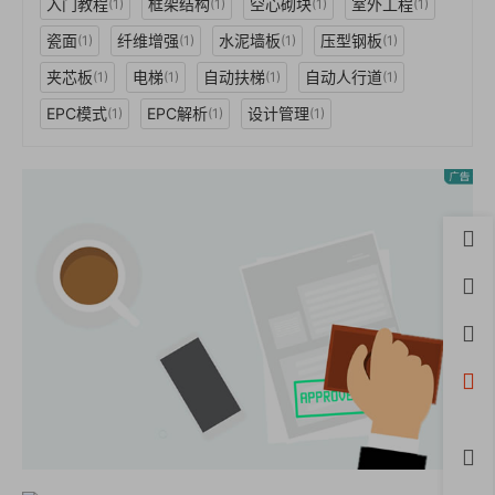
入门教程
框架结构
空心砌块
室外工程
(1)
(1)
(1)
(1)
瓷面
纤维增强
水泥墙板
压型钢板
(1)
(1)
(1)
(1)
夹芯板
电梯
自动扶梯
自动人行道
(1)
(1)
(1)
(1)
EPC模式
EPC解析
设计管理
(1)
(1)
(1)
首页
用户
积分
开通
微信
评论