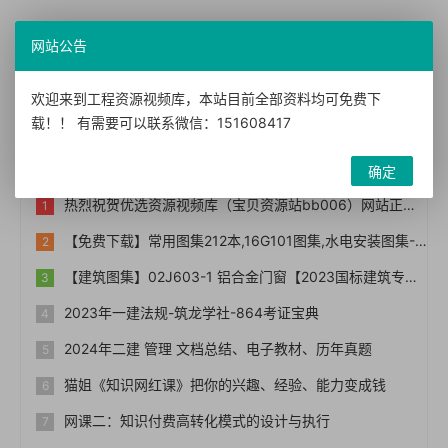
网友评论
网站公告
您需要
登录账户
后才能发表评论
欢迎来到工程资源视频库，本站目前全部资料均可免费下
载！！ 有需要可以联系微信：151608417
热门文章
确定
热烈祝贺优选资源视频库（宝贝资源站bb006）网站正式上线！！
【免费下载】常用图集212本,16G101图集,水电安装图集-254本【01-0014】
【建筑图集】02J603-1 铝合金门窗【2023国标建筑专业图集大全】
2023年一建法规-筑龙学社-864考证宝典
2024年二建 管理 文档总结、电子教材、历年真题
猫姐《知识网红课》把你的兴趣、经验、能力变成钱
网课二：知识付费高转化模式的设计与执行